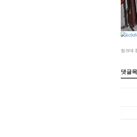
씽크대 
댓글