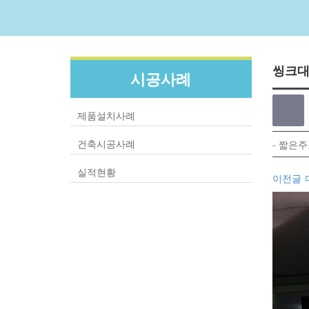
씽크
시공사례
제품설치사례
건축시공사례
- 짧은주
실적현황
이전글