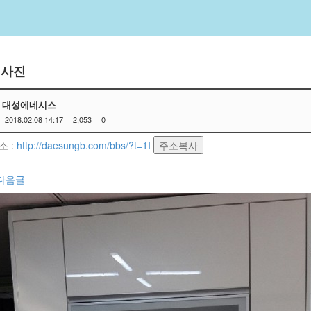
대사진
대성에네시스
2018.02.08 14:17
2,053
0
소 :
http://daesungb.com/bbs/?t=1I
주소복사
다음글