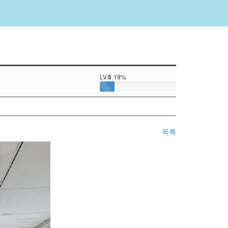
LV.
19%
5
목록