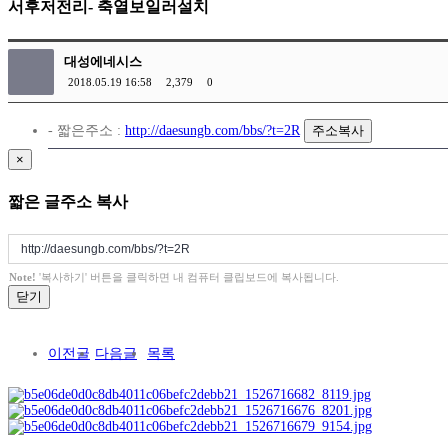
서후저전리- 축열보일러설치
대성에네시스
2018.05.19 16:58
2,379
0
- 짧은주소 :
http://daesungb.com/bbs/?t=2R
주소복사
×
짧은 글주소 복사
Note!
'복사하기' 버튼을 클릭하면 내 컴퓨터 클립보드에 복사됩니다.
닫기
이전글
다음글
목록