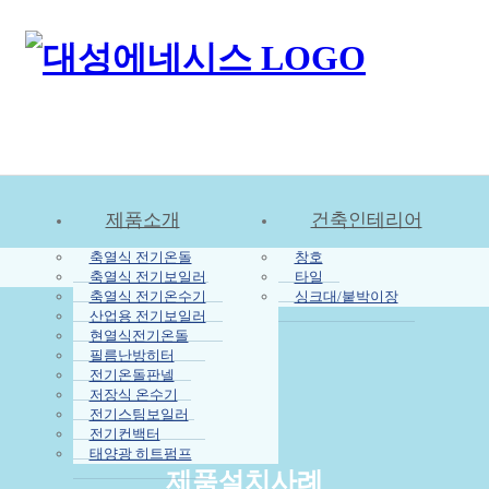
제품소개
건축인테리어
축열식 전기온돌
창호
축열식 전기보일러
타일
축열식 전기온수기
싱크대/붙박이장
산업용 전기보일러
현열식전기온돌
필름난방히터
전기온돌판넬
저장식 온수기
전기스팀보일러
전기컨백터
태양광 히트펌프
제품설치사례