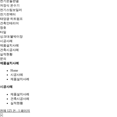
전기온돌판넬
저장식 온수기
전기스팀보일러
전기컨백터
태양광 히트펌프
건축인테리어
창호
타일
싱크대/붙박이장
시공사례
제품설치사례
건축시공사례
실적현황
문의
제품설치사례
Home
시공사례
제품설치사례
시공사례
제품설치사례
건축시공사례
실적현황
전체 125 건 - 1 페이지
×