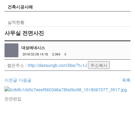
건축시공사례
실적현황
사무실 전면사진
대성에네시스
2018.02.08 14:18
2,064
0
- 짧은주소 :
http://daesungb.com/bbs/?t=1J
주소복사
이전글
다음글
목록
전면편집