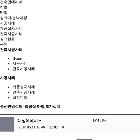
건축인테리어
창호
타일
싱크대/붙박이장
시공사례
제품설치사례
건축시공사례
실적현황
문의
건축시공사례
Home
시공사례
건축시공사례
시공사례
제품설치사례
건축시공사례
실적현황
풍산안방식당- 화장실 타일,도기설치
대성에네시스
LV.
5
19%
2018.05.11 16:46
2,182
0