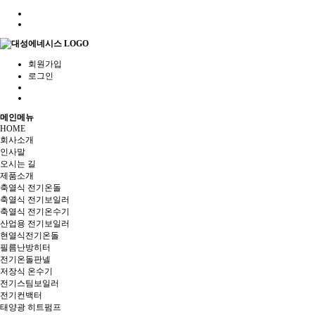
회원가입
로그인
메인메뉴
HOME
회사소개
인사말
오시는 길
제품소개
축열식 전기온돌
축열식 전기보일러
축열식 전기온수기
산업용 전기보일러
현열식전기온돌
필름난방히터
전기온돌판넬
저장식 온수기
전기스팀보일러
전기컨백터
태양광 히트펌프