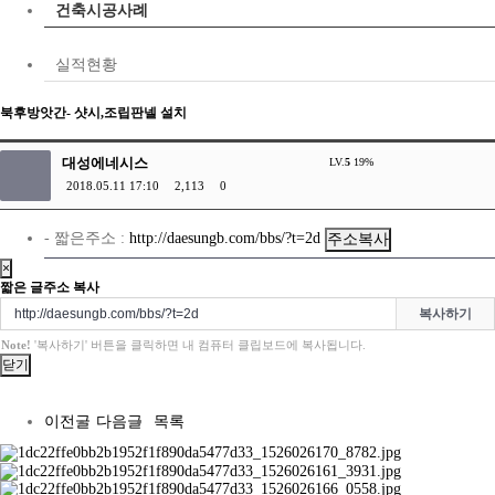
건축시공사례
실적현황
북후방앗간- 샷시,조립판넬 설치
대성에네시스
LV.
5
19%
2018.05.11 17:10
2,113
0
주소복사
- 짧은주소 :
http://daesungb.com/bbs/?t=2d
×
짧은 글주소 복사
복사하기
Note!
'복사하기' 버튼을 클릭하면 내 컴퓨터 클립보드에 복사됩니다.
닫기
이전글
다음글
목록