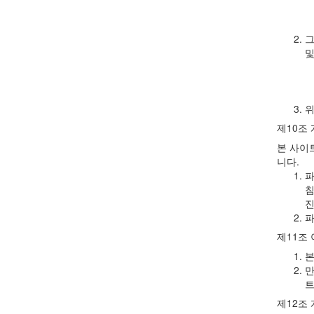
그
및
위
제10조
본 사이
니다.
파
침
진
파
제11조
본
만
트
제12조