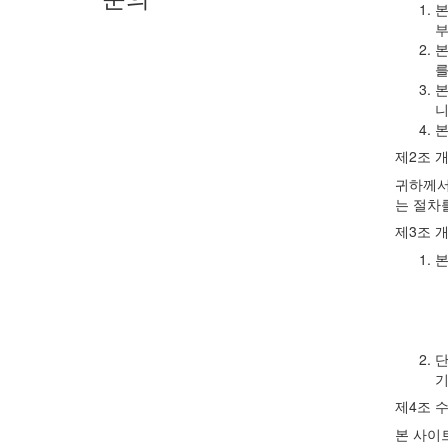
본
부
본
를
본
니
본
제2조 
귀하께서
는 절차
제3조 
본
단
기
제4조 
본 사이