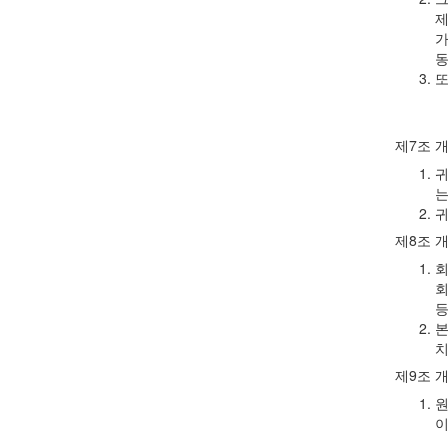
제
가
동
또
제7조 
귀
는
귀
제8조 
회
회
등
본
치
제9조 
원
이