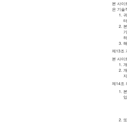
본 사이
은 기술
귀
터
본
기
하
해
제13조
본 사이
개
개
지
제14조
본
있
또