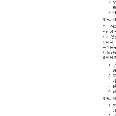
수
로
개
제5조 
본 사이
스케이프
저에 있
습니다.
쿠키는 
의 옵션
택권을 
쿠
정
쿠
거
설
단
제6조 목
본
거
그