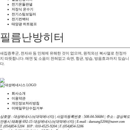
전기온돌판넬
저장식 온수기
전기스팀보일러
전기컨백터
태양광 히트펌프
필름난방히터
새집증후군, 전자파 등 인체에 유해한 것이 없으며, 원적외선 복사열로 천정까
지 따뜻합니다. 매연 및 소음이 전혀없고 숙면, 항균, 방습, 방음효과까지 있습니
다.
회사소개
이용약관
개인정보처리방침
이메일무단수집거부
상호명 : 대성에네시스(대덕에너지)
|
사업자등록번호 : 508-04-56684
|
주소 : 경상북도
안동시 태화동 692-15 대성에네시스(대덕에너지)
|
E-mail :
daesung5204@naver.com
T. (054)854-5204 H/P : 010-4525-9204
|
F. (054)854-5206