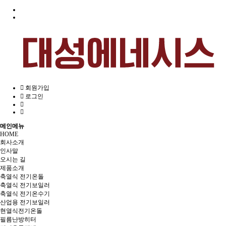
회원가입
로그인
메인메뉴
HOME
회사소개
인사말
오시는 길
제품소개
축열식 전기온돌
축열식 전기보일러
축열식 전기온수기
산업용 전기보일러
현열식전기온돌
필름난방히터