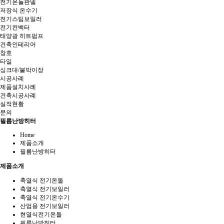
전기온돌판넬
저장식 온수기
전기스팀보일러
전기컨백터
태양광 히트펌프
건축인테리어
창호
타일
싱크대/붙박이장
시공사례
제품설치사례
건축시공사례
실적현황
문의
필름난방히터
Home
제품소개
필름난방히터
제품소개
축열식 전기온돌
축열식 전기보일러
축열식 전기온수기
산업용 전기보일러
현열식전기온돌
필름난방히터